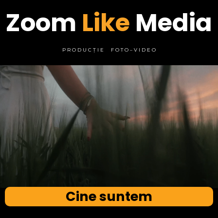
Zoom
Like
Media
P R O D U C Ț I E F O T O – V I D E O
Cine suntem